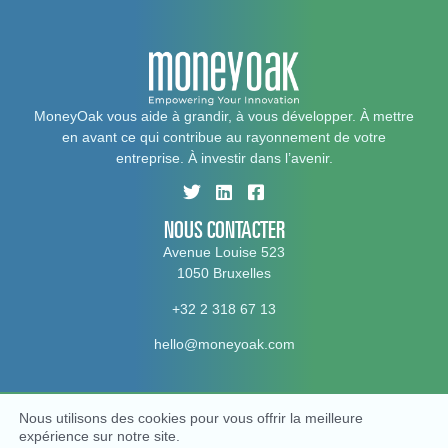
MoneyOak vous aide à grandir, à vous développer. À mettre
en avant ce qui contribue au rayonnement de votre
entreprise. À investir dans l’avenir.
NOUS CONTACTER
Avenue Louise 523
1050 Bruxelles
+32 2 318 67 13
hello@moneyoak.com
Nous utilisons des cookies pour vous offrir la meilleure
© MoneyOak, 2026. All rights reserved
expérience sur notre site.
Politique vie privée
Politique en matière de cookies