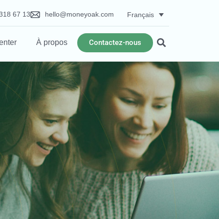
318 67 13
hello@moneyoak.com
Français
Contactez-nous
enter
À propos