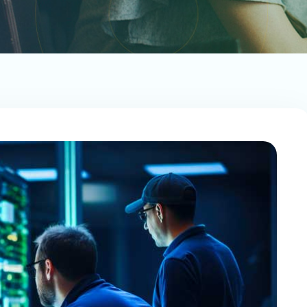
MENT « EMBRASSER »
S ATOUTS DE L’IA EN 3
ÉTAPES ?
CFO 2.0