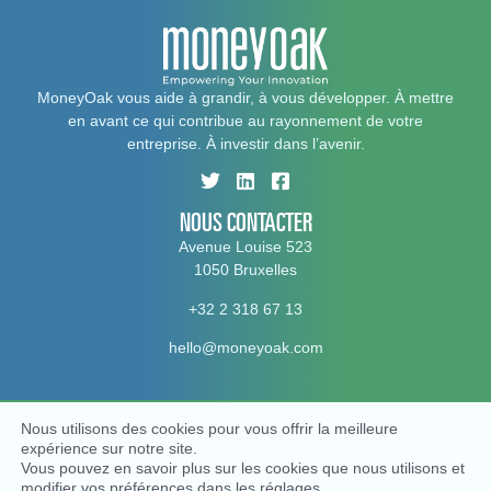
MoneyOak vous aide à grandir, à vous développer. À mettre
en avant ce qui contribue au rayonnement de votre
entreprise. À investir dans l’avenir.
NOUS CONTACTER
Avenue Louise 523
1050 Bruxelles
+32 2 318 67 13
hello@moneyoak.com
Nous utilisons des cookies pour vous offrir la meilleure
© MoneyOak, 2026. All rights reserved
expérience sur notre site.
Politique vie privée
Politique en matière de cookies
Vous pouvez en savoir plus sur les cookies que nous utilisons et
Conditions générales
modifier vos préférences dans les
réglages
.