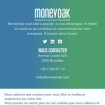
MoneyOak vous aide à grandir, à vous développer. À mettre
en avant ce qui contribue au rayonnement de votre
entreprise. À investir dans l’avenir.
NOUS CONTACTER
Avenue Louise 523
1050 Bruxelles
+32 2 318 67 13
hello@moneyoak.com
Nous utilisons des cookies pour vous offrir la meilleure
© MoneyOak, 2026. All rights reserved
expérience sur notre site.
Politique vie privée
Politique en matière de cookies
Vous pouvez en savoir plus sur les cookies que nous utilisons et